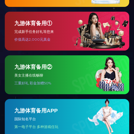
案
例
189-8875-7605
资
总部地址：深圳市龙岗区南湾街道下李朗社区平吉大道3号汇富工业
区C栋厂房201
源
售后电话：18948727563
中
抖音号
关注我们
心
关于
版权所有：JIUYOU.COM·（中国区）官方网站
技术支持：中企动力
深圳
SEO标签
友情链接
|
营业执照