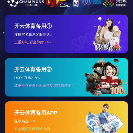
相关案例
渠
道
与
深圳市XX生物技术有限公
北京北方xx微电子装备有限
合
司
公司
作
客
户
陕西xx发电有限公司
深圳市xx兴科技有限公司