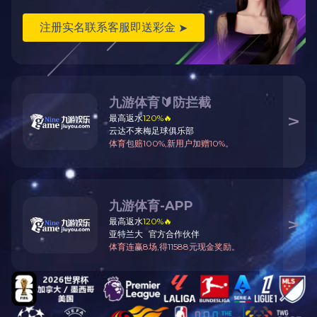
及水生产和供应业，服务领域为以自有资金从事火电厂投资、建设
国
与经营管理，电力生产和销售，电力技术服务、热力生产和销售。
（依法须经批准的项目，经相关部门批准后方可开展经营活动），
员工人数369，注册资本34000万。
区）
此次JIUYOU.COM·（中国区）官方网站为该电厂公司校准箱型智
能马弗炉、灰挥测试仪、电热鼓风干燥箱、碳氢氮元素分析仪、水
官方
分测试仪、光波水分测试仪等诸多电学相关仪器，电学仪器一直都
是JIUYOU.COM·（中国区）官方网站强项，早在4G通讯兴起时，
JIUYOU.COM·（中国区）官方网站就已经瞄准电学相关业务领
网站
域，目前校准范围和种类，基本囊括电学大部分仪器，为电厂电学
提供广范围校准服务，此次也是顺利满足客户需求，完成相关仪器
校准任务，并开具实检校准证书。
资
质
上一页：
北京北方xx微电子装备有限公司
下一页：
深圳市xx兴科技有限公司
实
力