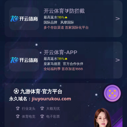
陕西xx发电有限公司
官方
所属分类：
客户案例
网站
18988757605
咨询热线：
JIU
相关案例
YO
U.C
详细介绍
OM·
陕西xx发电有限公司，于2010-09-30在陕西省注册成立，属于电
（中
力、热力、燃气及水生产和供应业，主营行业为电力、热力、燃气