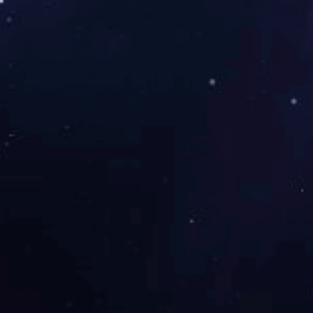
JIUYOU.COM·（中国
资质
渠道与
客户
区）官方网站
实力
合作
案例
按实验室分
资质证
联盟合
书
作