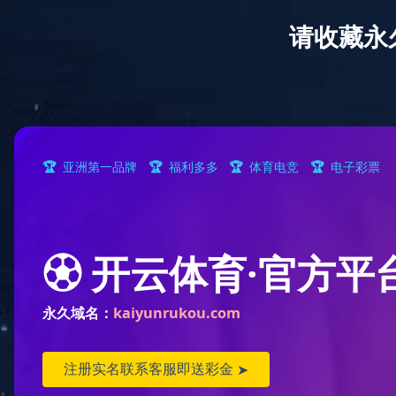
JIUYOU.COM·
JIUYO
公司新闻
行业新闻
校准知识
（中国区）官
（中国
方网站
方网站