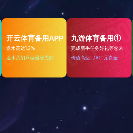
JIUYOU.COM·（中国区）官方网站计量：多路温
YOU.COM·（中国区）官方网站检测的专业之选