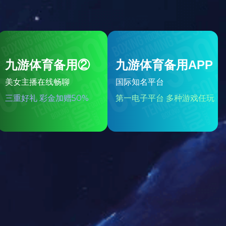
2026
/
04
09
度测试仪JIU
2026
/
04