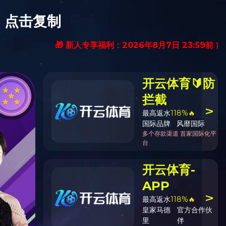
e.
。
p
|
【九游网】
|
华体会注册
|
安博app最新版下载
|