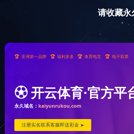
S
九游官方网页版_九游(中国)
|
米兰app官方端入口